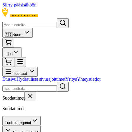
Siirry pääsisältöön
🇫🇮
Suomi
🇫🇮
Tuotteet
Etusivu
Hydrauliset sivurajoittimet
Yritys
Yhteystiedot
Suodattimet
Suodattimet
Tuotekategoriat