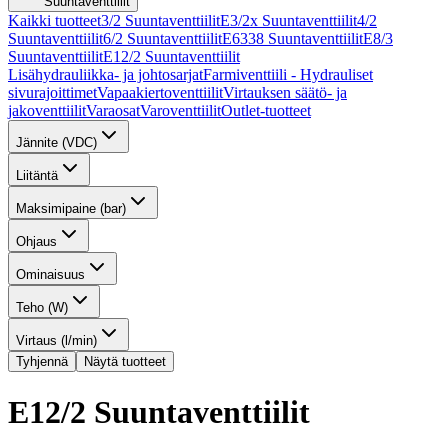
Suuntaventtiilit
Kaikki tuotteet
3/2 Suuntaventtiilit
E3/2x Suuntaventtiilit
4/2
Suuntaventtiilit
6/2 Suuntaventtiilit
E6338 Suuntaventtiilit
E8/3
Suuntaventtiilit
E12/2 Suuntaventtiilit
Lisähydrauliikka- ja johtosarjat
Farmiventtiili - Hydrauliset
sivurajoittimet
Vapaakiertoventtiilit
Virtauksen säätö- ja
jakoventtiilit
Varaosat
Varoventtiilit
Outlet-tuotteet
Jännite (VDC)
Liitäntä
Maksimipaine (bar)
Ohjaus
Ominaisuus
Teho (W)
Virtaus (l/min)
Tyhjennä
Näytä tuotteet
E12/2 Suuntaventtiilit