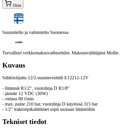
Osta
Suunniteltu ja valmistettu Suomessa
Turvalliset verkkomaksuvaihtoehdot. Maksunvälittäjänä Mollie.
Kuvaus
Sähköohjattu 12/2-suuntaventtiili E12212-12V
- liitännät R1/2", vuotolinja D R1/8"
- jännite 12 VDC (36W)
- virtaus 80 l/min
- max. paine 210 bar, vuotolinja D käytössä 315 bar
- 1/2" traktoripikaliittimet sopii suoraan liitäntöihin
Tekniset tiedot