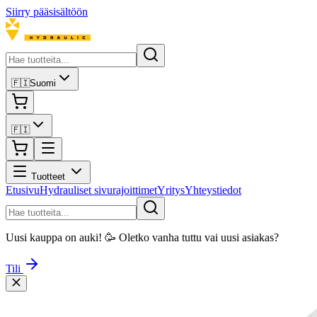
Siirry pääsisältöön
🇫🇮
Suomi
🇫🇮
Tuotteet
Etusivu
Hydrauliset sivurajoittimet
Yritys
Yhteystiedot
Uusi kauppa on auki! 🥳 Oletko vanha tuttu vai uusi asiakas?
Tili