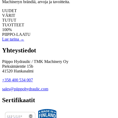
Machineryn brändiä, arvoja ja tavoitteita.
UUDET
VÄRIT
TUTUT
TUOTTEET
100
%
PIIPPO-LAATU
Lue tarina
→
Yhteystiedot
Piippo Hydraulic / TMK Machinery Oy
Pieksämäentie 15b
41520 Hankasalmi
+358 400 534 007
sales@piippohydraulic.com
Sertifikaatit