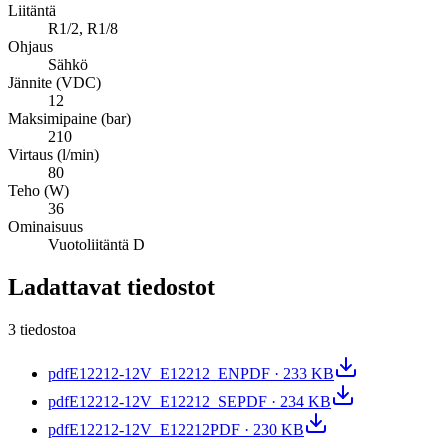
Liitäntä
R1/2, R1/8
Ohjaus
Sähkö
Jännite (VDC)
12
Maksimipaine (bar)
210
Virtaus (l/min)
80
Teho (W)
36
Ominaisuus
Vuotoliitäntä D
Ladattavat tiedostot
3 tiedostoa
pdf
E12212-12V_E12212_EN
PDF · 233 KB
pdf
E12212-12V_E12212_SE
PDF · 234 KB
pdf
E12212-12V_E12212
PDF · 230 KB