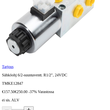
Tarjous
Sähköohj 6/2-suuntaventt. R1/2", 24VDC
TMKE12847
€157.50
€250.00
-37%
Varastossa
ei sis. ALV