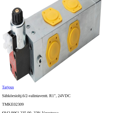
Tarjous
Sähköesiohj.6/2-valintaventt. R1", 24VDC
TMKE02309
€842.90
€1,235.00
-32%
Varastossa