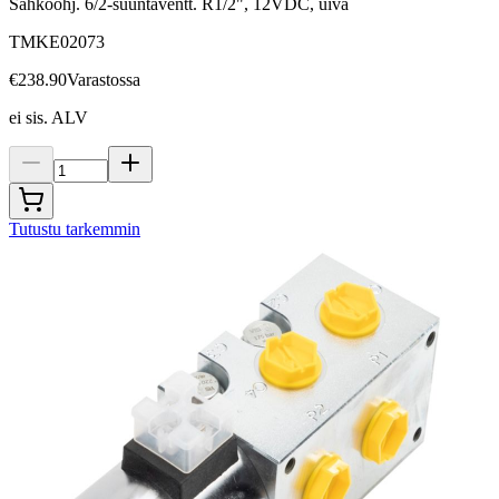
Sähköohj. 6/2-suuntaventt. R1/2", 12VDC, uiva
TMKE02073
€238.90
Varastossa
ei sis. ALV
Tutustu tarkemmin