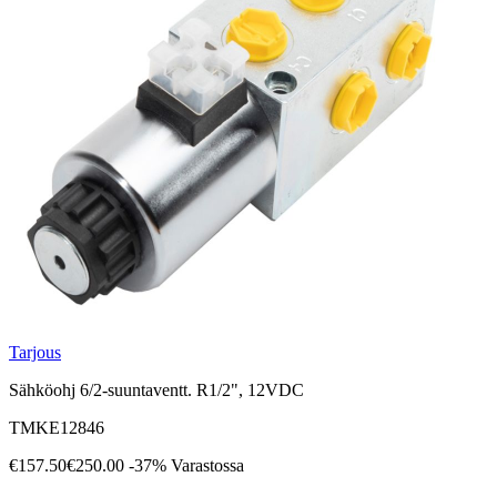
Tarjous
Sähköohj 6/2-suuntaventt. R1/2", 12VDC
TMKE12846
€157.50
€250.00
-37%
Varastossa