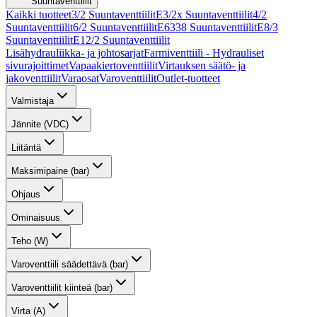
Suuntaventtiilit
Kaikki tuotteet
3/2 Suuntaventtiilit
E3/2x Suuntaventtiilit
4/2
Suuntaventtiilit
6/2 Suuntaventtiilit
E6338 Suuntaventtiilit
E8/3
Suuntaventtiilit
E12/2 Suuntaventtiilit
Lisähydrauliikka- ja johtosarjat
Farmiventtiili - Hydrauliset
sivurajoittimet
Vapaakiertoventtiilit
Virtauksen säätö- ja
jakoventtiilit
Varaosat
Varoventtiilit
Outlet-tuotteet
Valmistaja
Jännite (VDC)
Liitäntä
Maksimipaine (bar)
Ohjaus
Ominaisuus
Teho (W)
Varoventtiili säädettävä (bar)
Varoventtiilit kiinteä (bar)
Virta (A)