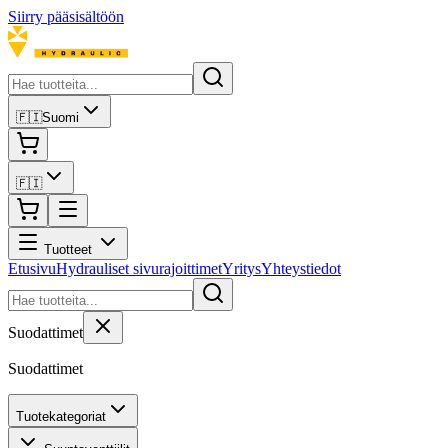
Siirry pääsisältöön
🇫🇮
Suomi
🇫🇮
Tuotteet
Etusivu
Hydrauliset sivurajoittimet
Yritys
Yhteystiedot
Suodattimet
Suodattimet
Tuotekategoriat