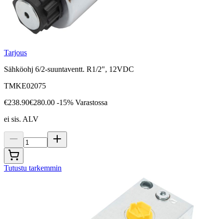
Tarjous
Sähköohj 6/2-suuntaventt. R1/2", 12VDC
TMKE02075
€238.90
€280.00
-15%
Varastossa
ei sis. ALV
Tutustu tarkemmin