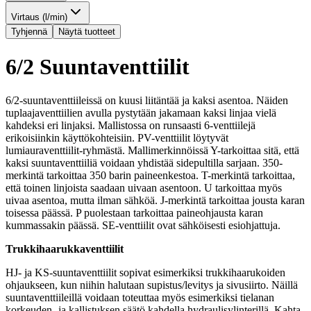
Virtaus (l/min)
Tyhjennä
Näytä tuotteet
6/2 Suuntaventtiilit
6/2-suuntaventtiileissä on kuusi liitäntää ja kaksi asentoa. Näiden
tuplaajaventtiilien avulla pystytään jakamaan kaksi linjaa vielä
kahdeksi eri linjaksi. Mallistossa on runsaasti 6-venttiilejä
erikoisiinkin käyttökohteisiin. PV-venttiilit löytyvät
lumiauraventtiilit-ryhmästä. Mallimerkinnöissä Y-tarkoittaa sitä, että
kaksi suuntaventtiiliä voidaan yhdistää sidepultilla sarjaan. 350-
merkintä tarkoittaa 350 barin paineenkestoa. T-merkintä tarkoittaa,
että toinen linjoista saadaan uivaan asentoon. U tarkoittaa myös
uivaa asentoa, mutta ilman sähköä. J-merkintä tarkoittaa jousta karan
toisessa päässä. P puolestaan tarkoittaa paineohjausta karan
kummassakin päässä. SE-venttiilit ovat sähköisesti esiohjattuja.
Trukkihaarukkaventtiilit
HJ- ja KS-suuntaventtiilit sopivat esimerkiksi trukkihaarukoiden
ohjaukseen, kun niihin halutaan supistus/levitys ja sivusiirto. Näillä
suuntaventtiileillä voidaan toteuttaa myös esimerkiksi tielanan
korkeuden- ja kallistuksen säätö kahdella hydraulisylinterillä. Kahta