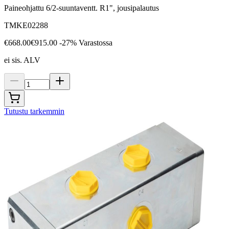
Paineohjattu 6/2-suuntaventt. R1", jousipalautus
TMKE02288
€668.00
€915.00
-27%
Varastossa
ei sis. ALV
Tutustu tarkemmin