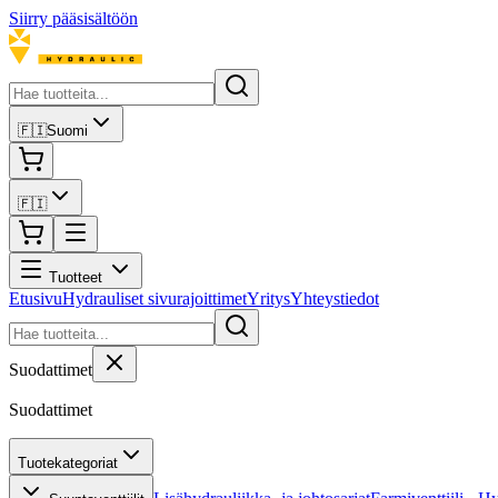
Siirry pääsisältöön
🇫🇮
Suomi
🇫🇮
Tuotteet
Etusivu
Hydrauliset sivurajoittimet
Yritys
Yhteystiedot
Suodattimet
Suodattimet
Tuotekategoriat