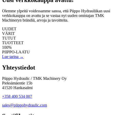
Uusi verkkokauppa avattu!
Olemme ylpeitä voidessamme sanoa, että Piippo Hydrauliikan uusi
verkkokauppa on avattu ja se vastaa nyt uuden omistajan TMK
Machineryn brändiä, arvoja ja tavoitteita.
UUDET
VÄRIT
TUTUT
TUOTTEET
100
%
PIIPPO-LAATU
Lue tarina
→
Yhteystiedot
Piippo Hydraulic / TMK Machinery Oy
Pieksämäentie 15b
41520 Hankasalmi
+358 400 534 007
sales@piippohydraulic.com