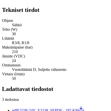
Tekniset tiedot
Ohjaus
Sähkö
Teho (W)
30
Liitäntä
R3/8, R1/8
Maksimipaine (bar)
210
Jännite (VDC)
24
Ominaisuus
Vuotoliitäntä D, Suljettu väliasento
Virtaus (l/min)
50
Ladattavat tiedostot
3 tiedostoa
pdf
E3238-24V_E3238_SE
PDF · 197 KB