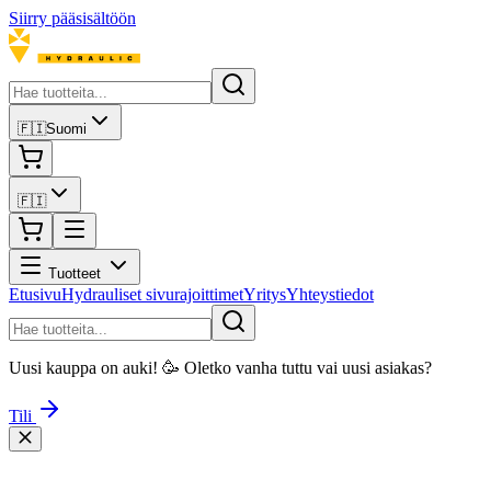
Siirry pääsisältöön
🇫🇮
Suomi
🇫🇮
Tuotteet
Etusivu
Hydrauliset sivurajoittimet
Yritys
Yhteystiedot
Uusi kauppa on auki! 🥳 Oletko vanha tuttu vai uusi asiakas?
Tili